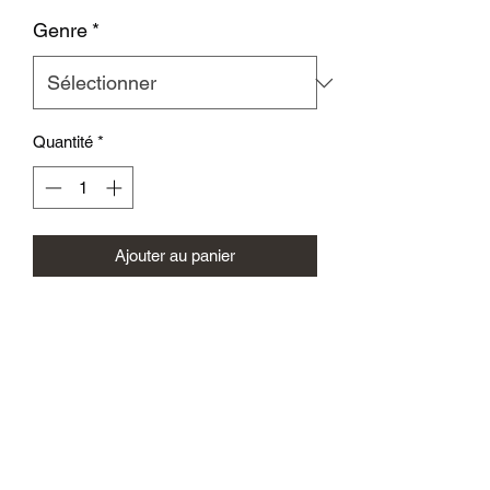
Genre
*
Quantité
*
Ajouter au panier
Guide des tailles homme
Guide des tailles femme
Conseil entretien