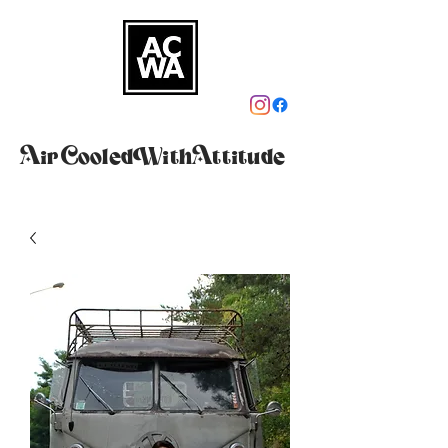
AirCooledWithAttitude