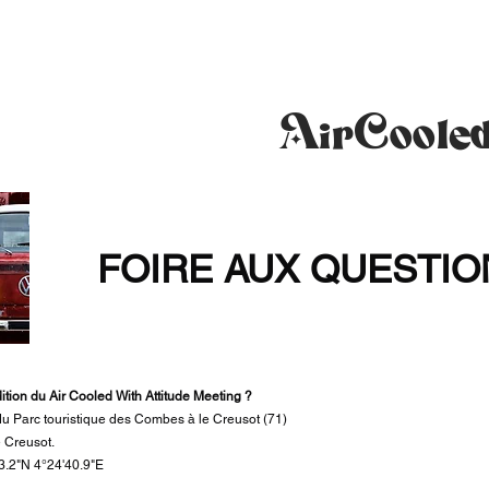
Accueil
Boutique
Sto
AirCoole
FOIRE AUX QUESTIO
tion du Air Cooled With Attitude Meeting ?
du Parc touristique des Combes à le Creusot (71)
 Creusot.
.2"N 4°24'40.9"E