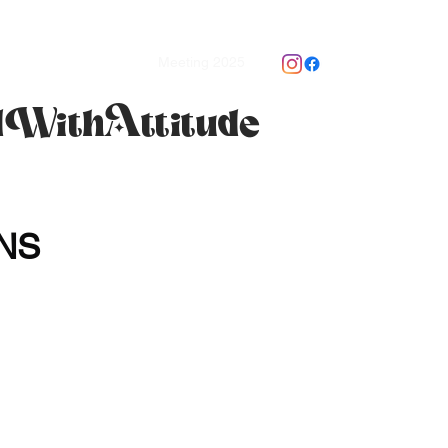
ry
Revue de Presse
Meeting 2025
dWithAttitude
NS