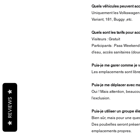
Quels véhicules peuvent ac
Uniquement les Volkswagen ai
Variant, 181, Buggy ,etc.
Quels sont les tarifs pour a
Visiteurs : Gratuit
Participants : Pass Weekend
d'eau, accès sanitaires (do
Puis-je me garer comme je ve
Les emplacements sont libre
Puis-je me déplacer avec m
Oui ! Mais attention, beauco
l'exclusion.
REVIEWS
Puis-je utiliser un groupe él
Bien sûr, mais pour une ques
Des poubelles seront présente
emplacements propres.