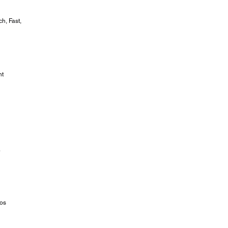
h, Fast,
nt
a
vos