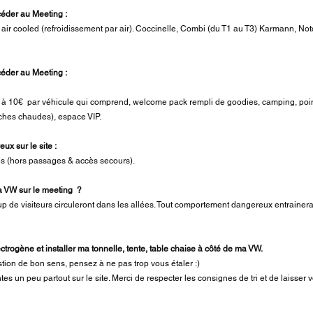
céder au Meeting :
r cooled (refroidissement par air). Coccinelle, Combi (du T1 au T3) Karmann, Notc
ccéder au Meeting :
 à 10€ par véhicule qui comprend, welcome pack rempli de goodies, camping, poi
uches chaudes), espace VIP.
ux sur le site :
s (hors passages & accès secours).
a VW sur le meeting ?
up de visiteurs circuleront dans les allées. Tout comportement dangereux entrainer
ectrogène et installer ma tonnelle, tente, table chaise à côté de ma VW.
tion de bon sens, pensez à ne pas trop vous étaler :)
s un peu partout sur le site. Merci de respecter les consignes de tri et de laisser 