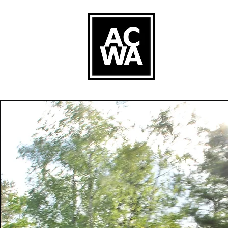
Ça commence souvent co
discutent et refont le mond
vient l’idée de grandir, de 