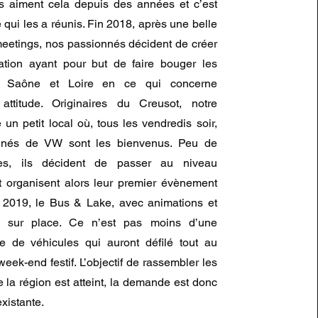
s aiment cela depuis des années et c’est
istoire commence...
e qui les a réunis. Fin 2018, après une belle
eetings, nos passionnés décident de créer
ation ayant pour but de faire bouger les
 Saône et Loire en ce qui concerne
 attitude. Originaires du Creusot, notre
 un petit local où, tous les vendredis soir,
nnés de VW sont les bienvenus. Peu de
ès, ils décident de passer au niveau
t organisent alors leur premier évènement
é 2019, le Bus & Lake, avec animations et
on sur place. Ce n’est pas moins d’une
e de véhicules qui auront défilé tout au
eek-end festif. L’objectif de rassembler les
 la région est atteint, la demande est donc
existante.