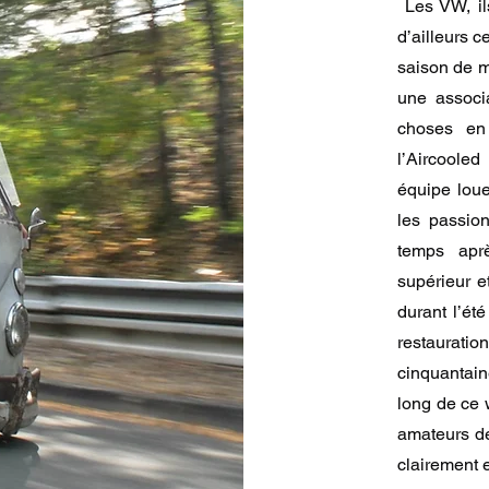
Les VW, il
.A » pour Air Cooled With Attitude. C’est ainsi que l’h
d’ailleurs c
saison de m
une associ
choses en
l’Aircooled
équipe loue
les passio
temps apr
supérieur e
durant l’ét
restaurati
cinquantain
long de ce w
amateurs de
clairement 