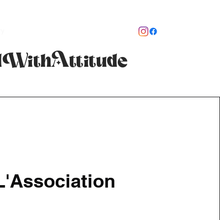
ry
Revue de Presse
Meeting 2025
dWithAttitude
L'Association
d’une même passion,
difier une voiture. Puis
 l’association prend vie