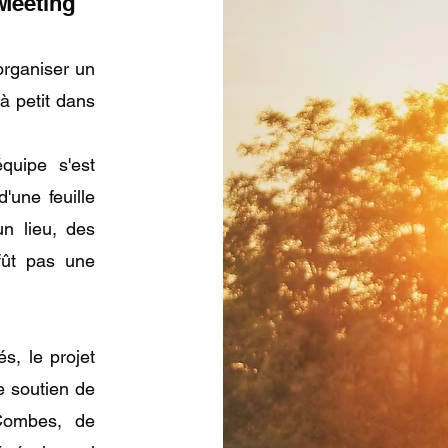
 Meeting
organiser un
à petit dans
quipe s'est
'une feuille
un lieu, des
 fût pas une
s, le projet
le soutien de
Combes, de