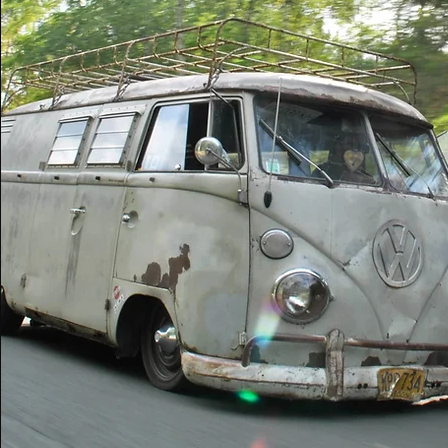
et sera nommée « A.C.W