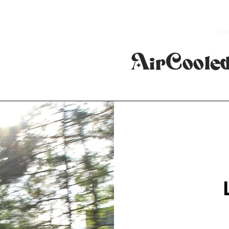
Accueil
Boutique
Sto
AirCoole
STORY
mme ça : quelques copains qui se réunissent autour 
e au beau milieu de la nuit alors qu’ils sont occupés à mo
faire les choses plus officiellement, avoir un nom. En 2018