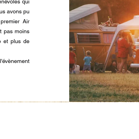
énévoles qui
ous avons pu
premier Air
nt pas moins
 et plus de
l'évènement
A.C.W.A