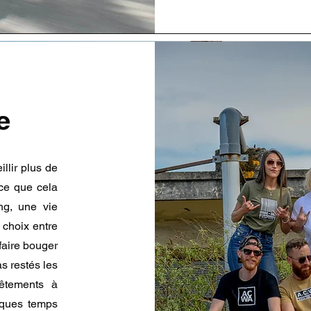
e
llir plus de
ce que cela
ng, une vie
 choix entre
faire bouger
s restés les
vêtements à
elques temps