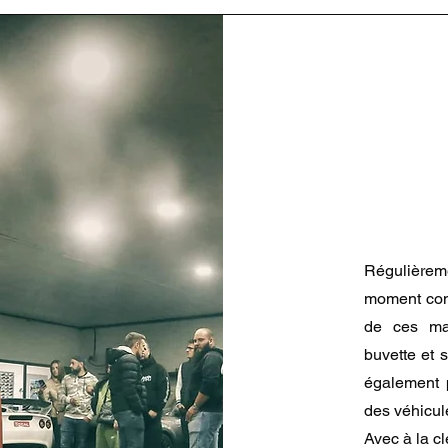
Régulièreme
moment con
de ces mani
buvette et 
également 
des véhicul
Avec à la c