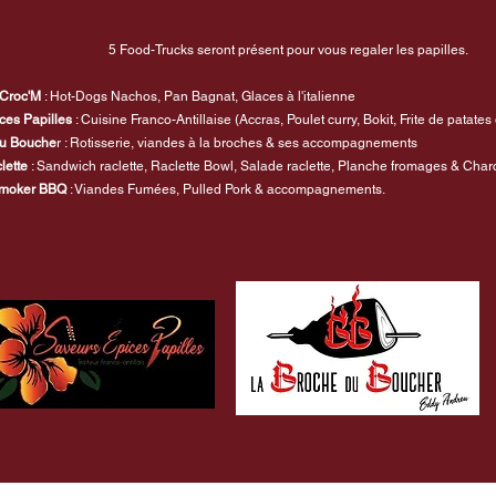
5 Food-Trucks seront présent pour vous regaler les papilles.
 Croc'M
: Hot-Dogs Nachos, Pan Bagnat, Glaces à l'italienne
ces Papilles
: Cuisine Franco-Antillaise (Accras, Poulet curry, Bokit, Frite de patate
du Bouche
r : Rotisserie, viandes à la broches & ses accompagnements
lette
: Sandwich raclette, Raclette Bowl, Salade raclette, Planche fromages & Char
moker BBQ
: Viandes Fumées, Pulled Pork & accompagnements.