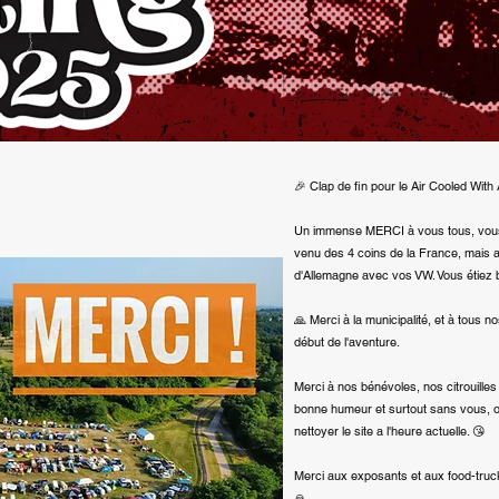
🎉 Clap de fin pour le Air Cooled With
Un immense MERCI à vous tous, vous qu
venu des 4 coins de la France, mais a
d'Allemagne avec vos VW. Vous étiez b
🙏 Merci à la municipalité, et à tous n
début de l'aventure.
Merci à nos bénévoles, nos citrouilles 
bonne humeur et surtout sans vous, o
nettoyer le site a l'heure actuelle. 😘
Merci aux exposants et aux food-truck
🙏.