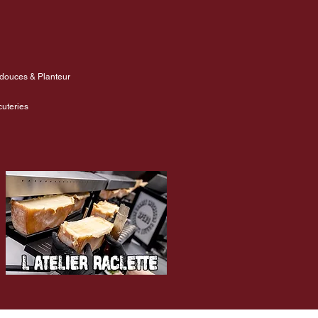
s douces & Planteur
cuteries