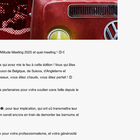
 Attitude Meeting 2025 et quel meeting ! 😍🤙
i avez mis le feu à cette édition ! Vous qui êtes
ussi de Belgique, de Suisse, d'Angleterre et
eaux, vous étiez chauds, vous étiez parfait ! 😍
os partenaires pour votre soutien sans faille depuis le
🎃, pour leur implication, qui ont sû transmettre leur
n serait encore en train de demonter les barnums et
 pour votre professionnalisme, et votre générosité