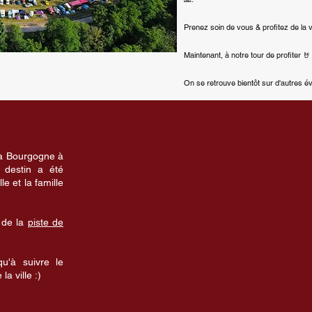
Prenez soin de vous & profitez de la v
Maintenant, à notre tour de profiter 🤘
On se retrouve bientôt sur d'autres 
la Bourgogne à
 destin a été
le et la famille
 de la
piste de
u'à suivre le
la ville :)