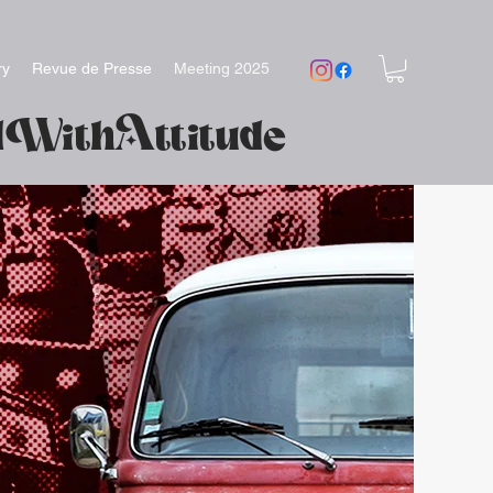
ry
Revue de Presse
Meeting 2025
dWithAttitude