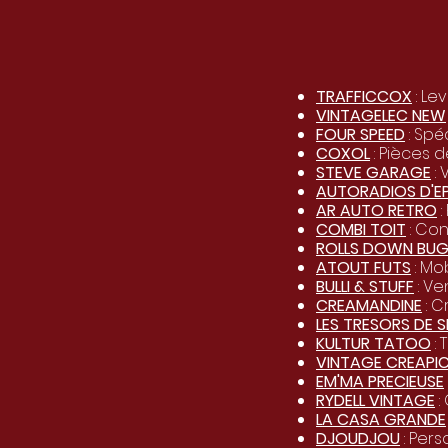
TRAFFICCOX
: Le
VINTAGELEC NEW
FOUR SPEED
: Spé
COXOL
: Pièces 
STEVE GARAGE
: 
AUTORADIOS D'E
AR AUTO RETRO
:
COMBI TOIT
: Con
ROLLS DOWN BU
ATOUT FUTS
: Mob
BULLI & STUFF
: Ve
CREAMANDINE
: C
LES TRESORS DE 
KULTUR TATOO
: 
VINTAGE CREAPIC
EM'MA PRECIEUSE
RYDELL VINTAGE
:
LA CASA GRANDE
DJOUDJOU
: Pers