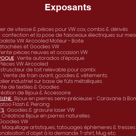
Exposants
vier de vitesse & pièces pour VW cox, combis & dérivés
: confection et la pose de faisceaux électriques sur mes
cialiste VW Aircooled Moteur - Boite
détachées et Goodies VW
Vente pièces neuves et occasion VW
POQUE
: Vente autoradios d'époque
 Pièces VW Aircooled
struscteur de toit relevable pour combi.
G
: Vente de train avant, goodies & vêtements.
ilier industriel sur base de fûts métalliques.
nte de textiles & Goodies
réation de Bijoux & Accessoire
SELENE
: Bijoux en pierres semi-précieuse - Caravane à B
Tatoo Flash & Piercing
'S
: Goodies & gravure laser VW
: Créatrice Bijoux en pierres naturelles
 Goodies VW
: Maquillage artistiques, tatouages éphèmeres & tresses
onalisation d'objet à la demande. T-shirt, Mug etc.