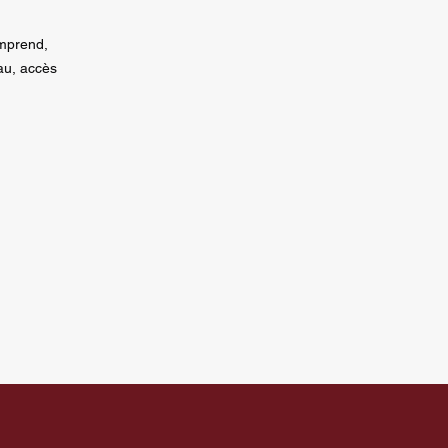
omprend,
au, accès