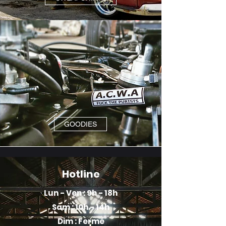
GOODIES
Hotline
Lun - Ven : 9h - 18h
Sam : 10h - 14h
Dim : Fermé