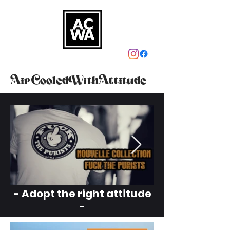
AirCooledWithAttitude
- Adopt the right attitude
-